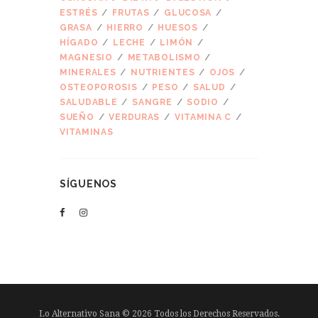
ESTRÉS
FRUTAS
GLUCOSA
GRASA
HIERRO
HUESOS
HÍGADO
LECHE
LIMÓN
MAGNESIO
METABOLISMO
MINERALES
NUTRIENTES
OJOS
OSTEOPOROSIS
PESO
SALUD
SALUDABLE
SANGRE
SODIO
SUEÑO
VERDURAS
VITAMINA C
VITAMINAS
SÍGUENOS
Lo Alternativo Sana © 2026 Todos los Derechos Reservados.