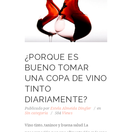
¿PORQUE ES
BUENO TOMAR
UNA COPA DE VINO
TINTO
DIARIAMENTE?
Publicado por
Estela Almeida Dingler
en
Sin categoría
584
Views
Vino tinto, taninos y buena salud La