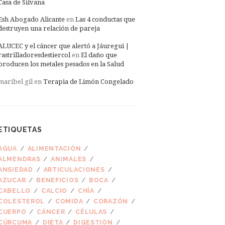
Casa de Silvana
Esh Abogado Alicante
en
Las 4 conductas que
destruyen una relación de pareja
ALUCEC y el cáncer que alertó a Jáuregui |
rastrilladoresdestiercol
en
El daño que
producen los metales pesados en la Salud
maribel gil
en
Terapia de Limón Congelado
ETIQUETAS
AGUA
ALIMENTACIÓN
ALMENDRAS
ANIMALES
ANSIEDAD
ARTICULACIONES
AZUCAR
BENEFICIOS
BOCA
CABELLO
CALCIO
CHÍA
COLESTEROL
COMIDA
CORAZÓN
CUERPO
CÁNCER
CÉLULAS
CÚRCUMA
DIETA
DIGESTION