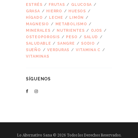
ESTRÉS
FRUTAS
GLUCOSA
GRASA
HIERRO
HUESOS
HÍGADO
LECHE
LIMÓN
MAGNESIO
METABOLISMO
MINERALES
NUTRIENTES
OJOS
OSTEOPOROSIS
PESO
SALUD
SALUDABLE
SANGRE
SODIO
SUEÑO
VERDURAS
VITAMINA C
VITAMINAS
SÍGUENOS
Lo Alternativo Sana © 2026 Todos los Derechos Reservados.