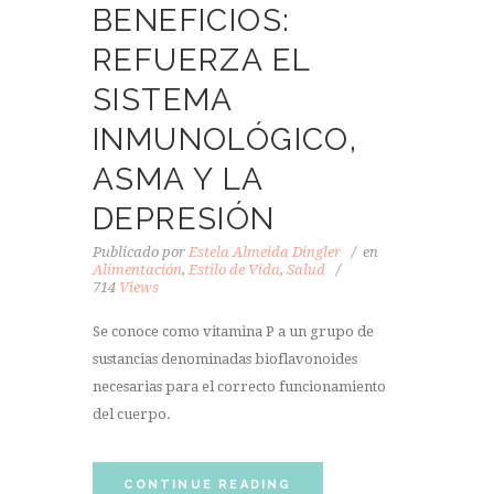
BENEFICIOS:
REFUERZA EL
SISTEMA
INMUNOLÓGICO,
ASMA Y LA
DEPRESIÓN
Publicado por
Estela Almeida Dingler
en
Alimentación
,
Estilo de Vida
,
Salud
714
Views
Se conoce como vitamina P a un grupo de
sustancias denominadas bioflavonoides
necesarias para el correcto funcionamiento
del cuerpo.
CONTINUE READING