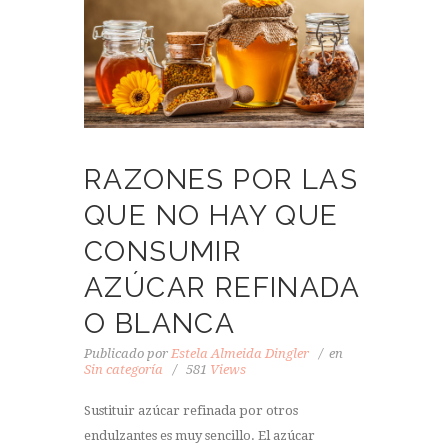
RAZONES POR LAS
QUE NO HAY QUE
CONSUMIR
AZÚCAR REFINADA
O BLANCA
Publicado por
Estela Almeida Dingler
en
Sin categoría
581
Views
Sustituir azúcar refinada por otros
endulzantes es muy sencillo. El azúcar