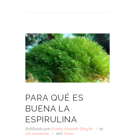
PARA QUÉ ES
BUENA LA
ESPIRULINA
Publicado por
Estela Almeida Dingler
en
Sin categoría
663
Views