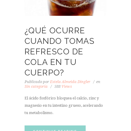
¿QUÉ OCURRE
CUANDO TOMAS
REFRESCO DE
COLA EN TU
CUERPO?
Publicado por
Estela Almeida Dingler
en
Sin categoría
588
Views
El ácido fosfórico bloquea el calcio, zinc y
magnesio en tu intestino grueso, acelerando
tu metabolismo.