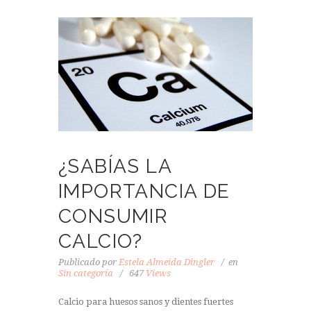
¿SABÍAS LA
IMPORTANCIA DE
CONSUMIR
CALCIO?
Publicado por
Estela Almeida Dingler
en
Sin categoría
647
Views
Calcio para huesos sanos y dientes fuertes