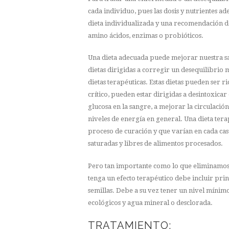
cada individuo, pues las dosis y nutrientes a
dieta individualizada y una recomendación d
amino ácidos, enzimas o probióticos.
Una dieta adecuada puede mejorar nuestra sal
dietas dirigidas a corregir un desequilibrio
dietas terapéuticas. Estas dietas pueden ser r
crítico, pueden estar dirigidas a desintoxicar 
glucosa en la sangre, a mejorar la circulació
niveles de energía en general. Una dieta terap
proceso de curación y que varían en cada caso
saturadas y libres de alimentos procesados.
Pero tan importante como lo que eliminamos d
tenga un efecto terapéutico debe incluir pri
semillas. Debe a su vez tener un nivel mínim
ecológicos y agua mineral o desclorada.
TRATAMIENTO: