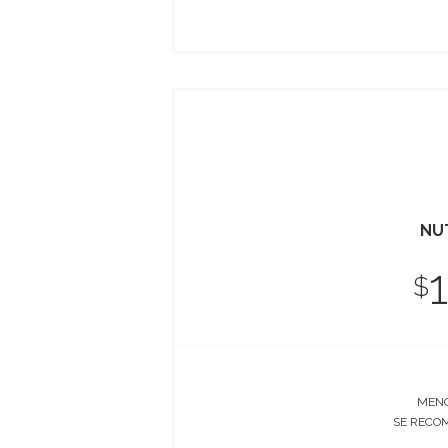
NU
$
MENC
SE RECO