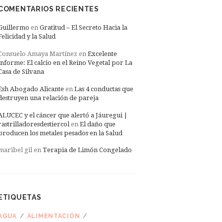
COMENTARIOS RECIENTES
Guillermo
en
Gratitud – El Secreto Hacia la
Felicidad y la Salud
Consuelo Amaya Martínez
en
Excelente
informe: El calcio en el Reino Vegetal por La
Casa de Silvana
Esh Abogado Alicante
en
Las 4 conductas que
destruyen una relación de pareja
ALUCEC y el cáncer que alertó a Jáuregui |
rastrilladoresdestiercol
en
El daño que
producen los metales pesados en la Salud
maribel gil
en
Terapia de Limón Congelado
ETIQUETAS
AGUA
ALIMENTACIÓN