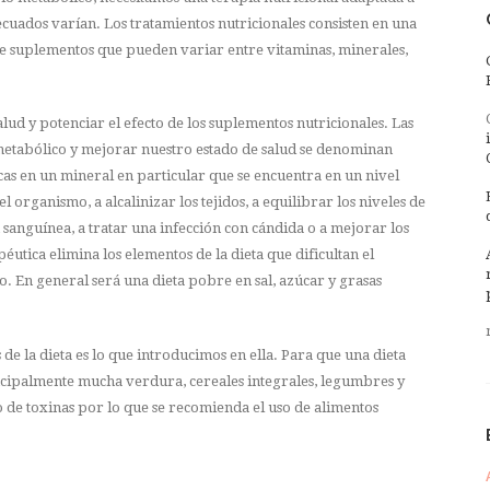
decuados varían. Los tratamientos nutricionales consisten en una
e suplementos que pueden variar entre vitaminas, minerales,
ud y potenciar el efecto de los suplementos nutricionales. Las
 metabólico y mejorar nuestro estado de salud se denominan
icas en un mineral en particular que se encuentra en un nivel
el organismo, a alcalinizar los tejidos, a equilibrar los niveles de
n sanguínea, a tratar una infección con cándida o a mejorar los
éutica elimina los elementos de la dieta que dificultan el
. En general será una dieta pobre en sal, azúcar y grasas
e la dieta es lo que introducimos en ella. Para que una dieta
ncipalmente mucha verdura, cereales integrales, legumbres y
o de toxinas por lo que se recomienda el uso de alimentos