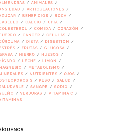
ALMENDRAS
ANIMALES
ANSIEDAD
ARTICULACIONES
AZUCAR
BENEFICIOS
BOCA
CABELLO
CALCIO
CHÍA
COLESTEROL
COMIDA
CORAZÓN
CUERPO
CÁNCER
CÉLULAS
CÚRCUMA
DIETA
DIGESTION
ESTRÉS
FRUTAS
GLUCOSA
GRASA
HIERRO
HUESOS
HÍGADO
LECHE
LIMÓN
MAGNESIO
METABOLISMO
MINERALES
NUTRIENTES
OJOS
OSTEOPOROSIS
PESO
SALUD
SALUDABLE
SANGRE
SODIO
SUEÑO
VERDURAS
VITAMINA C
VITAMINAS
SÍGUENOS