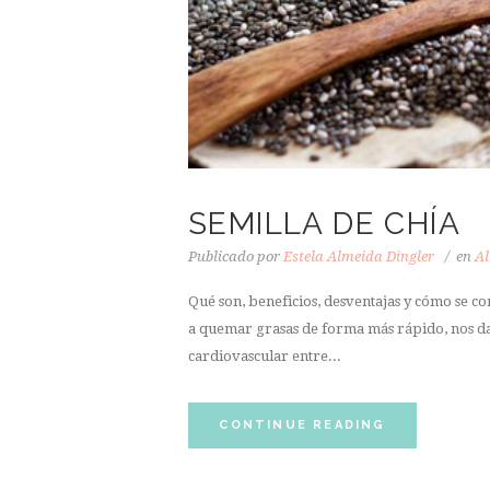
SEMILLA DE CHÍA
Publicado por
Estela Almeida Dingler
en
Al
Qué son, beneficios, desventajas y cómo se co
a quemar grasas de forma más rápido, nos da 
cardiovascular entre...
CONTINUE READING