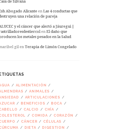
Casa de Silvana
Esh Abogado Alicante
en
Las 4 conductas que
destruyen una relación de pareja
ALUCEC y el cáncer que alertó a Jáuregui |
rastrilladoresdestiercol
en
El daño que
producen los metales pesados en la Salud
maribel gil
en
Terapia de Limón Congelado
ETIQUETAS
AGUA
ALIMENTACIÓN
ALMENDRAS
ANIMALES
ANSIEDAD
ARTICULACIONES
AZUCAR
BENEFICIOS
BOCA
CABELLO
CALCIO
CHÍA
COLESTEROL
COMIDA
CORAZÓN
CUERPO
CÁNCER
CÉLULAS
CÚRCUMA
DIETA
DIGESTION