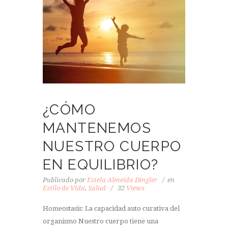
¿CÓMO
MANTENEMOS
NUESTRO CUERPO
EN EQUILIBRIO?
Publicado por
Estela Almeida Dingler
en
Estilo de Vida
,
Salud
32
Views
Homeostasis: La capacidad auto curativa del
organismo Nuestro cuerpo tiene una