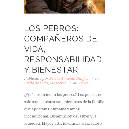
LOS PERROS:
COMPAÑEROS DE
VIDA,
RESPONSABILIDAD
Y BIENESTAR
Publicado por
Estela Almeida Dingler
en
Estilo de Vida
,
Mascotas
40
Views
¿Qué nos brindan los perros? Los perros no
solo son mascotas; son miembros de la familia
que aportan: Compañía y amor
incondicional. Disminución del estrés y la
ansiedad. Mayor actividad física al sacarlos a