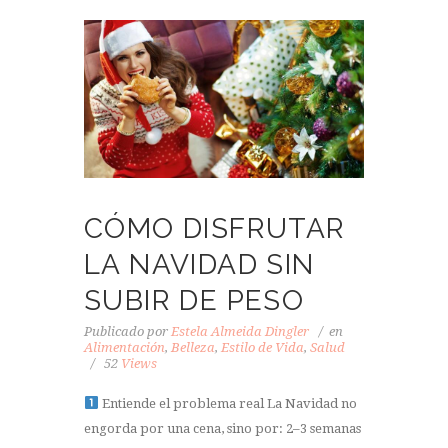
CÓMO DISFRUTAR
LA NAVIDAD SIN
SUBIR DE PESO
Publicado por
Estela Almeida Dingler
en
Alimentación
,
Belleza
,
Estilo de Vida
,
Salud
52
Views
Entiende el problema real La Navidad no
engorda por una cena, sino por: 2–3 semanas