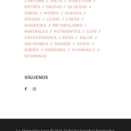
CÚRCUMA
DIETA
DIGESTION
ESTRÉS
FRUTAS
GLUCOSA
GRASA
HIERRO
HUESOS
HÍGADO
LECHE
LIMÓN
MAGNESIO
METABOLISMO
MINERALES
NUTRIENTES
OJOS
OSTEOPOROSIS
PESO
SALUD
SALUDABLE
SANGRE
SODIO
SUEÑO
VERDURAS
VITAMINA C
VITAMINAS
SÍGUENOS
Lo Alternativo Sana © 2026 Todos los Derechos Reservados.