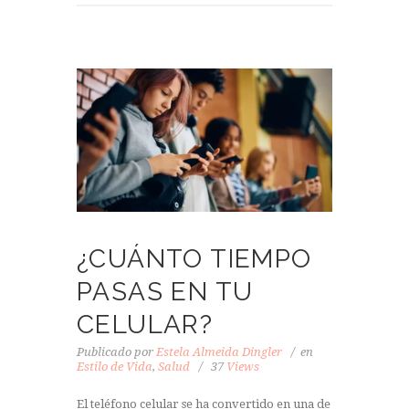
¿CUÁNTO TIEMPO
PASAS EN TU
CELULAR?
Publicado por
Estela Almeida Dingler
en
Estilo de Vida
,
Salud
37
Views
El teléfono celular se ha convertido en una de