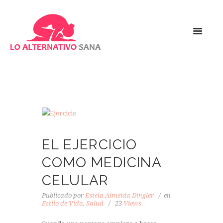
EL EJERCICIO
COMO MEDICINA
CELULAR
Publicado por
Estela Almeida Dingler
en
Estilo de Vida
,
Salud
23
Views