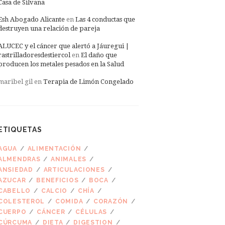
Casa de Silvana
Esh Abogado Alicante
en
Las 4 conductas que
destruyen una relación de pareja
ALUCEC y el cáncer que alertó a Jáuregui |
rastrilladoresdestiercol
en
El daño que
producen los metales pesados en la Salud
maribel gil
en
Terapia de Limón Congelado
ETIQUETAS
AGUA
ALIMENTACIÓN
ALMENDRAS
ANIMALES
ANSIEDAD
ARTICULACIONES
AZUCAR
BENEFICIOS
BOCA
CABELLO
CALCIO
CHÍA
COLESTEROL
COMIDA
CORAZÓN
CUERPO
CÁNCER
CÉLULAS
CÚRCUMA
DIETA
DIGESTION