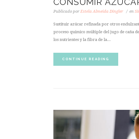
CONSUMIR AZÚCAR
Publicado por
Estela Almeida Dingler
en
Si
Sustituir azúcar refinada por otros endulzant
proceso químico múltiple del jugo de caña d
los nutrientes y la fibra de la...
CONTINUE READING