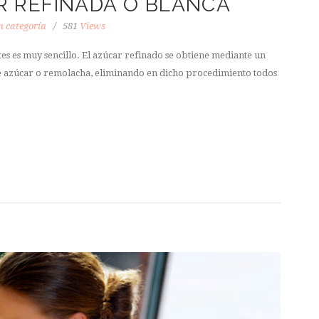
 REFINADA O BLANCA
n categoría
581
Views
es es muy sencillo. El azúcar refinado se obtiene mediante un
e azúcar o remolacha, eliminando en dicho procedimiento todos