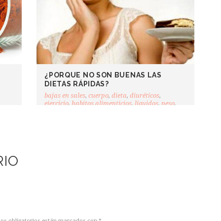
¿PORQUE NO SON BUENAS LAS
DIETAS RÁPIDAS?
bajas en sales
,
cuerpo
,
dieta
,
diuréticos
,
ejercicio
,
habitos alimenticios
,
líquidos
,
peso
,
sueño
RIO
pos obligatorios están marcados con *