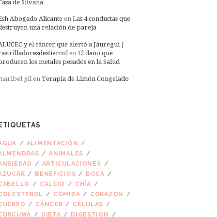
Casa de Silvana
Esh Abogado Alicante
en
Las 4 conductas que
destruyen una relación de pareja
ALUCEC y el cáncer que alertó a Jáuregui |
rastrilladoresdestiercol
en
El daño que
producen los metales pesados en la Salud
maribel gil
en
Terapia de Limón Congelado
ETIQUETAS
AGUA
ALIMENTACIÓN
ALMENDRAS
ANIMALES
ANSIEDAD
ARTICULACIONES
AZUCAR
BENEFICIOS
BOCA
CABELLO
CALCIO
CHÍA
COLESTEROL
COMIDA
CORAZÓN
CUERPO
CÁNCER
CÉLULAS
CÚRCUMA
DIETA
DIGESTION