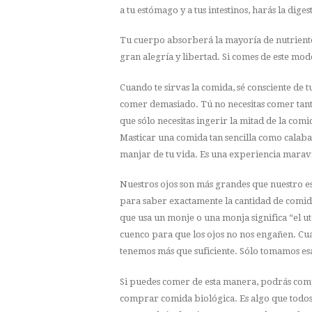
a tu estómago y a tus intestinos, harás la dige
Tu cuerpo absorberá la mayoría de nutrientes
gran alegría y libertad. Si comes de este m
Cuando te sirvas la comida, sé consciente de tu
comer demasiado. Tú no necesitas comer tant
que sólo necesitas ingerir la mitad de la comi
Masticar una comida tan sencilla como calaba
manjar de tu vida. Es una experiencia maravi
Nuestros ojos son más grandes que nuestro e
para saber exactamente la cantidad de comid
que usa un monje o una monja significa “el u
cuenco para que los ojos no nos engañen. Cu
tenemos más que suficiente. Sólo tomamos es
Si puedes comer de esta manera, podrás co
comprar comida biológica. Es algo que todos 