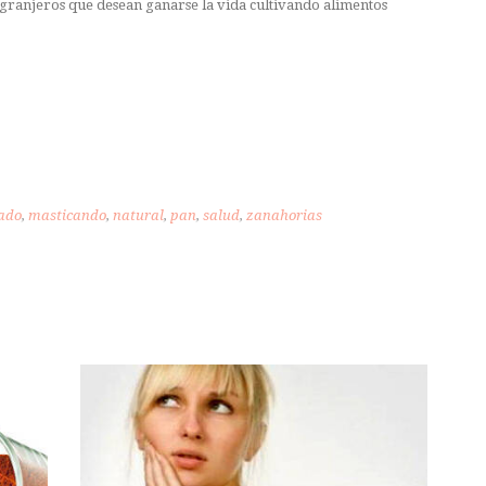
ranjeros que desean ganarse la vida cultivando alimentos
uado
,
masticando
,
natural
,
pan
,
salud
,
zanahorias