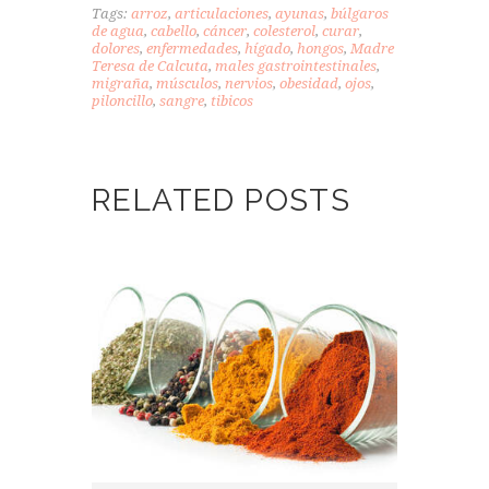
Tags:
arroz
,
articulaciones
,
ayunas
,
búlgaros
de agua
,
cabello
,
cáncer
,
colesterol
,
curar
,
dolores
,
enfermedades
,
hígado
,
hongos
,
Madre
Teresa de Calcuta
,
males gastrointestinales
,
migraña
,
músculos
,
nervios
,
obesidad
,
ojos
,
piloncillo
,
sangre
,
tibicos
RELATED POSTS