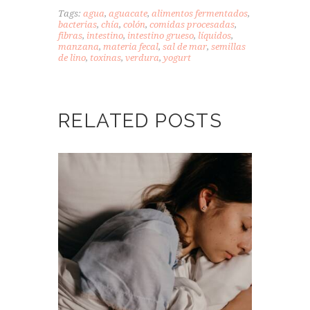
Tags:
agua
,
aguacate
,
alimentos fermentados
,
bacterias
,
chía
,
colón
,
comidas procesadas
,
fibras
,
intestino
,
intestino grueso
,
líquidos
,
manzana
,
materia fecal
,
sal de mar
,
semillas
de lino
,
toxinas
,
verdura
,
yogurt
RELATED POSTS