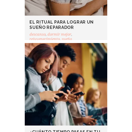
EL RITUAL PARA LOGRAR UN
SUEÑO REPARADOR
descanso
,
dormir mejor
,
rejuvenecimiento
,
sueño