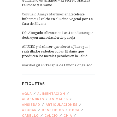
Guillermo
en
Gratitud – El Secreto Hacia la
Felicidad y la Salud
Consuelo Amaya Martínez
en
Excelente
informe: El calcio en el Reino Vegetal por La
Casa de Silvana
Esh Abogado Alicante
en
Las 4 conductas que
destruyen una relación de pareja
ALUCEC y el cáncer que alertó a Jáuregui |
rastrilladoresdestiercol
en
El daño que
producen los metales pesados en la Salud
maribel gil
en
Terapia de Limón Congelado
ETIQUETAS
AGUA
ALIMENTACIÓN
ALMENDRAS
ANIMALES
ANSIEDAD
ARTICULACIONES
AZUCAR
BENEFICIOS
BOCA
CABELLO
CALCIO
CHÍA