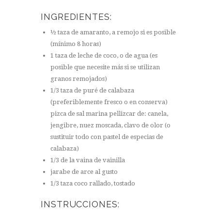
INGREDIENTES:
½ taza de amaranto, a remojo si es posible
(mínimo 8 horas)
1 taza de leche de coco, o de agua (es
posible que necesite más si se utilizan
granos remojados)
1/3 taza de puré de calabaza
(preferiblemente fresco o en conserva)
pizca de sal marina pellizcar de: canela,
jengibre, nuez moscada, clavo de olor (o
sustituir todo con pastel de especias de
calabaza)
1/3 de la vaina de vainilla
jarabe de arce al gusto
1/3 taza coco rallado, tostado
INSTRUCCIONES: