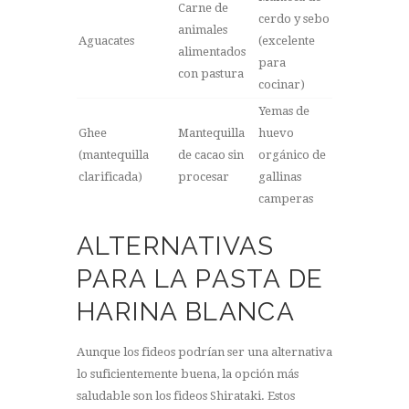
Carne de
cerdo y sebo
animales
Aguacates
(excelente
alimentados
para
con pastura
cocinar)
Yemas de
Ghee
Mantequilla
huevo
(mantequilla
de cacao sin
orgánico de
clarificada)
procesar
gallinas
camperas
ALTERNATIVAS
PARA LA PASTA DE
HARINA BLANCA
Aunque los fideos podrían ser una alternativa
lo suficientemente buena, la opción más
saludable son los fideos Shirataki. Estos