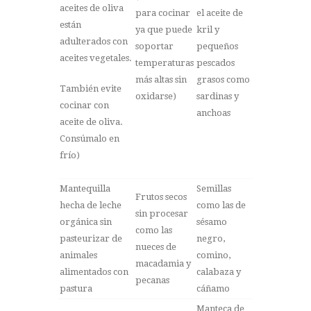
aceites de oliva
para cocinar
el aceite de
están
ya que puede
kril y
adulterados con
soportar
pequeños
aceites vegetales.
temperaturas
pescados
más altas sin
grasos como
También evite
oxidarse)
sardinas y
cocinar con
anchoas
aceite de oliva.
Consúmalo en
frío)
Mantequilla
Semillas
Frutos secos
hecha de leche
como las de
sin procesar
orgánica sin
sésamo
como las
pasteurizar de
negro,
nueces de
animales
comino,
macadamia y
alimentados con
calabaza y
pecanas
pastura
cáñamo
Manteca de