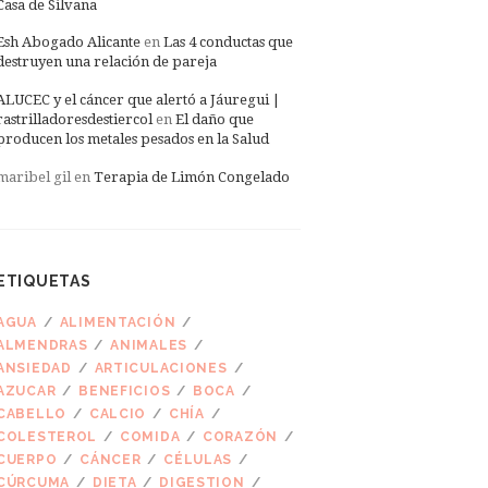
Casa de Silvana
Esh Abogado Alicante
en
Las 4 conductas que
destruyen una relación de pareja
ALUCEC y el cáncer que alertó a Jáuregui |
rastrilladoresdestiercol
en
El daño que
producen los metales pesados en la Salud
maribel gil
en
Terapia de Limón Congelado
ETIQUETAS
AGUA
ALIMENTACIÓN
ALMENDRAS
ANIMALES
ANSIEDAD
ARTICULACIONES
AZUCAR
BENEFICIOS
BOCA
CABELLO
CALCIO
CHÍA
COLESTEROL
COMIDA
CORAZÓN
CUERPO
CÁNCER
CÉLULAS
CÚRCUMA
DIETA
DIGESTION