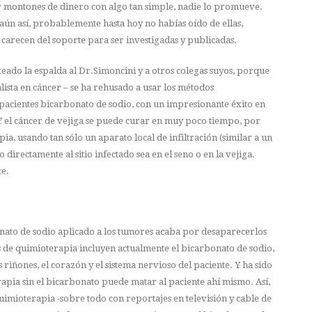
 montones de dinero con algo tan simple, nadie lo promueve.
 Y aún así, probablemente hasta hoy no habías oído de ellas,
, carecen del soporte para ser investigadas y publicadas.
ado la espalda al Dr.Simoncini y a otros colegas suyos, porque
lista en cáncer – se ha rehusado a usar los métodos
pacientes bicarbonato de sodio, con un impresionante éxito en
 Y el cáncer de vejiga se puede curar en muy poco tiempo, por
pia, usando tan sólo un aparato local de infiltración (similar a un
 directamente al sitio infectado sea en el seno o en la vejiga.
e.
onato de sodio aplicado a los tumores acaba por desaparecerlos
 de quimioterapia incluyen actualmente el bicarbonato de sodio,
 riñones, el corazón y el sistema nervioso del paciente. Y ha sido
pia sin el bicarbonato puede matar al paciente ahí mismo. Así,
uimioterapia -sobre todo con reportajes en televisión y cable de