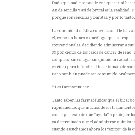
Dado que nadie se puede enriquecer ni hacer
Así de sencilla y así de brutal es la realidad.
porque son sencillas y baratas, y por lo tanto
La comunidad médica convencional le ha volte
él, como un honesto oncólogo que es –especia
convencionales, decidiendo adminstrar a sus 
99 por ciento de los casos de cáncer de seno.
completo, sin cirugía, sin quimio ni radiotera
catéter) para infundir el bicarbonato de sodio
Pero también puede ser consumido oralment
* Las Farmacéuticas:
Tanto saben las farmacéuticas que el bicarb
rápidamente, que muchos de los tratamientos
con el pretexto de que “ayuda” a proteger los
ya determinado que el administrar quimiotera
cuando escuchamos ahora los “éxitos” de la q