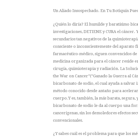
Un Aliado Insospechado. En Tu Botiquín Pued
¿Quién lo diría? El humilde y baratísimo bic
investigaciones, DETIENE y CURA el cáncer. Y
secundarios tan negativos de la quimioterapia
consciente o inconscientemente del aparato f
farmacéutico-médico, siguen convencidos de q
medicina organizada para el cáncer reside en
cirugía, quimioterapia y radiación. La Soluci
the War on Cancer”(“Ganado la Guerra al Cánc
bicarbonato de sodio, el cual ayuda a salvar 
método conocido desde antaño para acelerar e
cuerpo.Y es, también, la más barata, segura, y
bicarbonato de sodio le da al cuerpo una for
cancerígenas, sin los demoledores efectos sec
convencionales.
¿Y sabes cuál es el problema para que los m