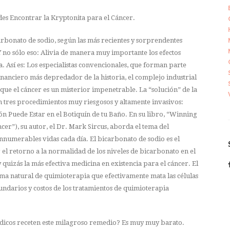
es Encontrar la Kryptonita para el Cáncer.
arbonato de sodio, según las más recientes y sorprendentes
 no sólo eso: Alivia de manera muy importante los efectos
. Así es: Los especialistas convencionales, que forman parte
inanciero más depredador de la historia, el complejo industrial
ue el cáncer es un misterior impenetrable. La “solución” de la
 tres procedimientos muy riesgosos y altamente invasivos:
ón Puede Estar en el Botiquín de tu Baño. En su libro, “Winning
er”), su autor, el Dr. Mark Sircus, aborda el tema del
innumerables vidas cada día. El bicarbonato de sodio es el
l retorno a la normalidad de los niveles de bicarbonato en el
 quizás la más efectiva medicina en existencia para el cáncer. El
ma natural de quimioterapia que efectivamente mata las células
undarios y costos de los tratamientos de quimioterapia
édicos receten este milagroso remedio? Es muy muy barato.