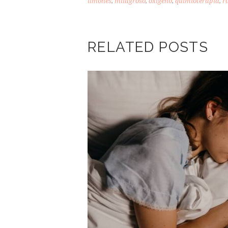
limones
,
milagroso
,
oxígeno
,
quimioterapia
,
r
RELATED POSTS