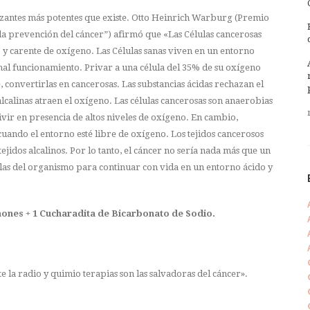
nizantes más potentes que existe. Otto Heinrich Warburg (Premio
 la prevención del cáncer”) afirmó que «Las Células cancerosas
 carente de oxígeno. Las Células sanas viven en un entorno
mal funcionamiento. Privar a una célula del 35% de su oxígeno
onvertirlas en cancerosas. Las substancias ácidas rechazan el
alcalinas atraen el oxígeno. Las células cancerosas son anaerobias
r en presencia de altos niveles de oxígeno. En cambio,
ando el entorno esté libre de oxígeno. Los tejidos cancerosos
tejidos alcalinos. Por lo tanto, el cáncer no sería nada más que un
las del organismo para continuar con vida en un entorno ácido y
imones + 1 Cucharadita de Bicarbonato de Sodio.
 la radio y quimio terapias son las salvadoras del cáncer».