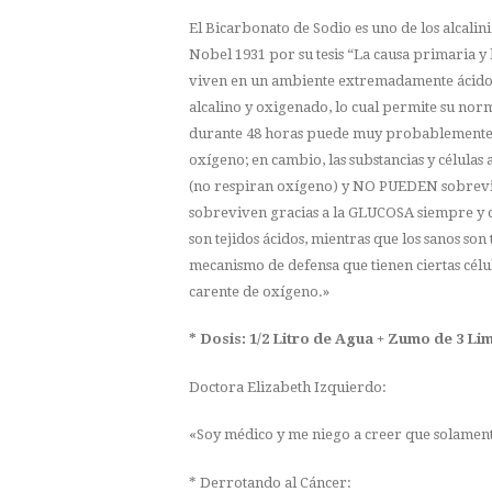
El Bicarbonato de Sodio es uno de los alcali
Nobel 1931 por su tesis “La causa primaria y
viven en un ambiente extremadamente ácido y
alcalino y oxigenado, lo cual permite su nor
durante 48 horas puede muy probablemente, c
oxígeno; en cambio, las substancias y células 
(no respiran oxígeno) y NO PUEDEN sobrevivi
sobreviven gracias a la GLUCOSA siempre y cu
son tejidos ácidos, mientras que los sanos son 
mecanismo de defensa que tienen ciertas célu
carente de oxígeno.»
* Dosis: 1/2 Litro de Agua + Zumo de 3 L
Doctora Elizabeth Izquierdo:
«Soy médico y me niego a creer que solamente
* Derrotando al Cáncer: