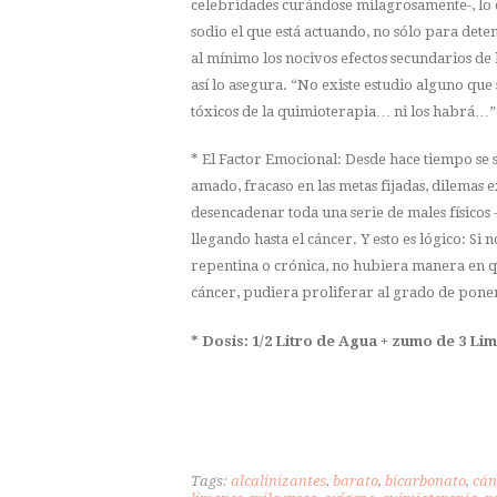
celebridades curándose milagrosamente-, lo 
sodio el que está actuando, no sólo para dete
al mínimo los nocivos efectos secundarios de 
así lo asegura. “No existe estudio alguno que
tóxicos de la quimioterapia… ni los habrá…”
* El Factor Emocional: Desde hace tiempo se 
amado, fracaso en las metas fijadas, dilemas 
desencadenar toda una serie de males físicos 
llegando hasta el cáncer. Y esto es lógico: Si
repentina o crónica, no hubiera manera en que
cáncer, pudiera proliferar al grado de poner
* Dosis: 1/2 Litro de Agua + zumo de 3 Li
Tags:
alcalinizantes
,
barato
,
bicarbonato
,
cán