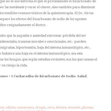
que no se nos informa es que es precisamente el bicarbonato de
ner las metástasis y curar el cáncer, sino también para disminuir
los temibles venenos tóxicos de la quimioterapia. El Dr. Sircus
 separe los efectos del bicarbonato de sodio de los agentes
dice resignadamente el doctor.
sabe que la angustia o ansiedad extremas -pérdida del ser
existenciales, traumas morales o emocionales, etc.- pueden
-migrañas, hipertensión, baja del sistema inmunológico, etc-,
 no hubiera una baja en el sistema inmunológico, sea esta
 los hongos, que según estudios recientes, son los que causan el
 en riesgo la vida.
mones + 1 Cucharadita de Bicarbonato de Sodio. Salud.
cer
,
células cancerosas
,
cirugía
,
cura
,
detiene
,
emocion
,
glucosa
,