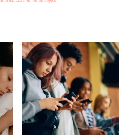
adiación
,
sistema inmunológico