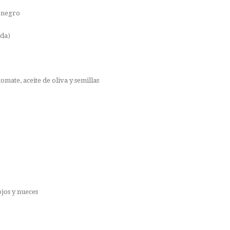
é negro
ida)
omate, aceite de oliva y semillas
ojos y nueces