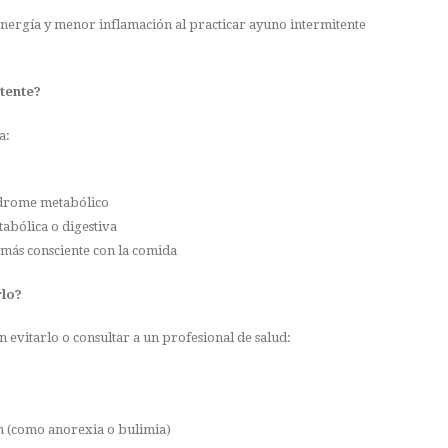
ergía y menor inflamación al practicar ayuno intermitente
tente?
a:
índrome metabólico
abólica o digestiva
 más consciente con la comida
rlo?
 evitarlo o consultar a un profesional de salud:
ón (como anorexia o bulimia)