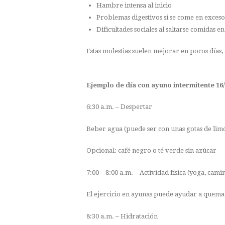
Hambre intensa al inicio
Problemas digestivos si se come en exceso
Dificultades sociales al saltarse comidas e
Estas molestias suelen mejorar en pocos días,
Ejemplo de día con ayuno intermitente 16
6:30 a.m. – Despertar
Beber agua (puede ser con unas gotas de limó
Opcional: café negro o té verde sin azúcar
7:00 – 8:00 a.m. – Actividad física (yoga, cam
El ejercicio en ayunas puede ayudar a quemar 
8:30 a.m. – Hidratación