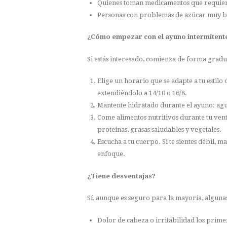
Quienes toman medicamentos que requier
Personas con problemas de azúcar muy b
¿Cómo empezar con el ayuno intermitent
Si estás interesado, comienza de forma gradu
Elige un horario que se adapte a tu estil
extendiéndolo a 14/10 o 16/8.
Mantente hidratado durante el ayuno: agua
Come alimentos nutritivos durante tu vent
proteínas, grasas saludables y vegetales.
Escucha a tu cuerpo. Si te sientes débil, 
enfoque.
¿Tiene desventajas?
Sí, aunque es seguro para la mayoría, algu
Dolor de cabeza o irritabilidad los prime