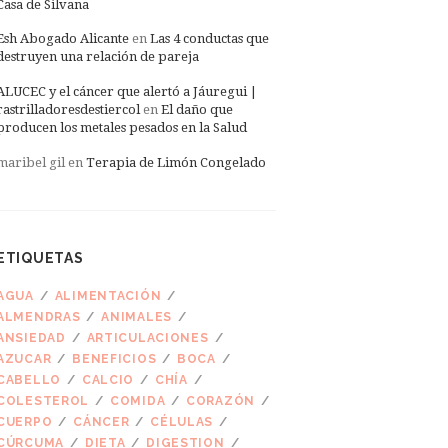
Casa de Silvana
Esh Abogado Alicante
en
Las 4 conductas que
destruyen una relación de pareja
ALUCEC y el cáncer que alertó a Jáuregui |
rastrilladoresdestiercol
en
El daño que
producen los metales pesados en la Salud
maribel gil
en
Terapia de Limón Congelado
ETIQUETAS
AGUA
ALIMENTACIÓN
ALMENDRAS
ANIMALES
ANSIEDAD
ARTICULACIONES
AZUCAR
BENEFICIOS
BOCA
CABELLO
CALCIO
CHÍA
COLESTEROL
COMIDA
CORAZÓN
CUERPO
CÁNCER
CÉLULAS
CÚRCUMA
DIETA
DIGESTION