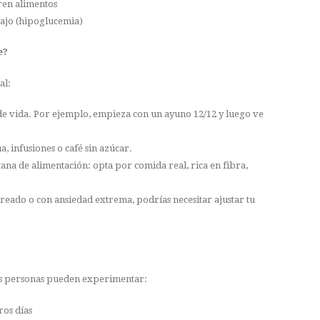
en alimentos
ajo (hipoglucemia)
e?
al:
o de vida. Por ejemplo, empieza con un ayuno 12/12 y luego ve
, infusiones o café sin azúcar.
ana de alimentación: opta por comida real, rica en fibra,
mareado o con ansiedad extrema, podrías necesitar ajustar tu
nas personas pueden experimentar:
ros días