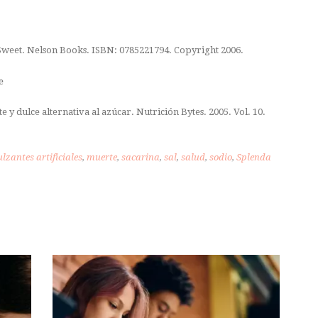
Sweet. Nelson Books. ISBN: 0785221794. Copyright 2006.
e
 y dulce alternativa al azúcar. Nutrición Bytes. 2005. Vol. 10.
lzantes artificiales
,
muerte
,
sacarina
,
sal
,
salud
,
sodio
,
Splenda