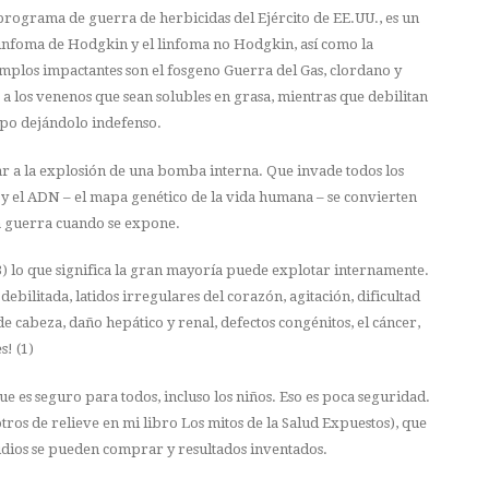
programa de guerra de herbicidas del Ejército de EE.UU., es un
infoma de Hodgkin y el linfoma no Hodgkin, así como la
emplos impactantes son el fosgeno Guerra del Gas, clordano y
e a los venenos que sean solubles en grasa, mientras que debilitan
rpo dejándolo indefenso.
lar a la explosión de una bomba interna. Que invade todos los
a y el ADN – el mapa genético de la vida humana – se convierten
la guerra cuando se expone.
(3) lo que significa la gran mayoría puede explotar internamente.
debilitada, latidos irregulares del corazón, agitación, dificultad
e cabeza, daño hepático y renal, defectos congénitos, el cáncer,
s! (1)
e es seguro para todos, incluso los niños. Eso es poca seguridad.
ros de relieve en mi libro Los mitos de la Salud Expuestos), que
udios se pueden comprar y resultados inventados.