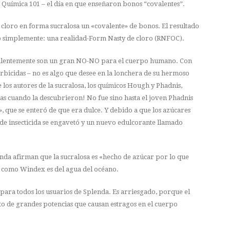
e Química 101 – el día en que enseñaron bonos “covalentes”.
e cloro en forma sucralosa un «covalente» de bonos. El resultado
» o simplemente: una realidad-Form Nasty de cloro (RNFOC).
covalentemente son un gran NO-NO para el cuerpo humano. Con
herbicidas – no es algo que desee en la lonchera de su hermoso
 los autores de la sucralosa, los químicos Hough y Phadnis,
das cuando la descubrieron! No fue sino hasta el joven Phadnis
, que se enteró de que era dulce. Y debido a que los azúcares
ea de insecticida se engavetó y un nuevo edulcorante llamado
nda afirman que la sucralosa es «hecho de azúcar por lo que
ar como Windex es del agua del océano.
para todos los usuarios de Splenda. Es arriesgado, porque el
 de grandes potencias que causan estragos en el cuerpo