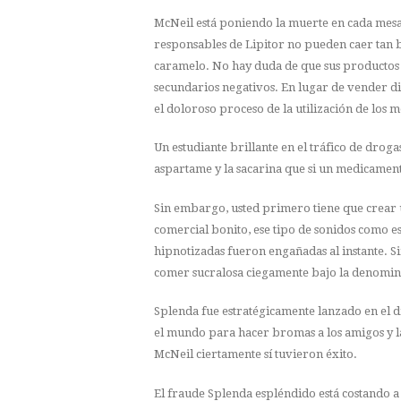
McNeil está poniendo la muerte en cada mesa 
responsables de Lipitor no pueden caer ta
caramelo. No hay duda de que sus productos 
secundarios negativos. En lugar de vender d
el doloroso proceso de la utilización de los 
Un estudiante brillante en el tráfico de dro
aspartame y la sacarina que si un medicamento
Sin embargo, usted primero tiene que crear 
comercial bonito, ese tipo de sonidos como e
hipnotizadas fueron engañadas al instante. S
comer sucralosa ciegamente bajo la denomina
Splenda fue estratégicamente lanzado en el día
el mundo para hacer bromas a los amigos y la
McNeil ciertamente sí tuvieron éxito.
El fraude Splenda espléndido está costando a 