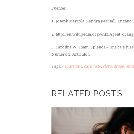
Fuentes:
1. Joseph Mercola, Kendra Pearsall. Engaño 
2. http://en.wikipedia.org/wiki/Agent_orang
3. Caroline W. Sham. Splenda – Una caja fuerte
Número 2. Artículo 5.
Tags:
aspartame
,
caramelo
,
cloro
,
droga
,
endu
RELATED POSTS