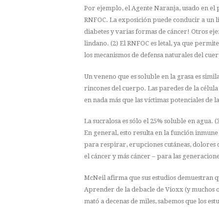
Por ejemplo, el Agente Naranja, usado en el 
RNFOC. La exposición puede conducir a un l
diabetes y varias formas de cáncer! Otros ej
lindano. (2) El RNFOC es letal, ya que permit
los mecanismos de defensa naturales del cue
Un veneno que es soluble en la grasa es simi
rincones del cuerpo. Las paredes de la célul
en nada más que las víctimas potenciales de 
La sucralosa es sólo el 25% soluble en agua. 
En general, esto resulta en la función inmune 
para respirar, erupciones cutáneas, dolores d
el cáncer y más cáncer – para las generacione
McNeil afirma que sus estudios demuestran qu
Aprender de la debacle de Vioxx (y muchos ot
mató a decenas de miles, sabemos que los est