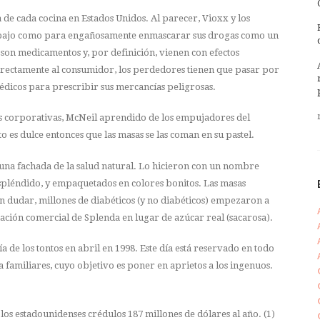
de cada cocina en Estados Unidos. Al parecer, Vioxx y los
n bajo como para engañosamente enmascarar sus drogas como un
son medicamentos y, por definición, vienen con efectos
irectamente al consumidor, los perdedores tienen que pasar por
médicos para prescribir sus mercancías peligrosas.
gas corporativas, McNeil aprendido de los empujadores del
 es dulce entonces que las masas se las coman en su pastel.
una fachada de la salud natural. Lo hicieron con un nombre
spléndido, y empaquetados en colores bonitos. Las masas
in dudar, millones de diabéticos (y no diabéticos) empezaron a
ción comercial de Splenda en lugar de azúcar real (sacarosa).
 de los tontos en abril en 1998. Este día está reservado en todo
 familiares, cuyo objetivo es poner en aprietos a los ingenuos.
los estadounidenses crédulos 187 millones de dólares al año. (1)