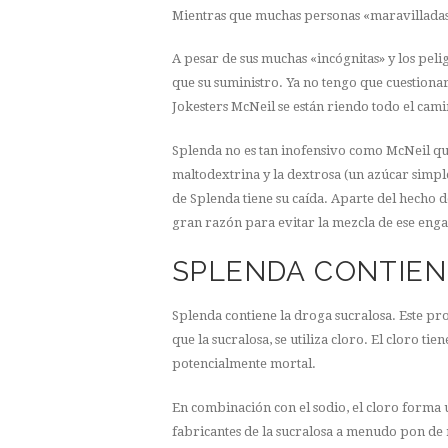
Mientras que muchas personas «maravilladas
A pesar de sus muchas «incógnitas» y los pel
que su suministro. Ya no tengo que cuestionar 
Jokesters McNeil se están riendo todo el cami
Splenda no es tan inofensivo como McNeil qui
maltodextrina y la dextrosa (un azúcar simple
de Splenda tiene su caída. Aparte del hecho de
gran razón para evitar la mezcla de ese engañ
SPLENDA CONTIEN
Splenda contiene la droga sucralosa. Este pr
que la sucralosa, se utiliza cloro. El cloro t
potencialmente mortal.
En combinación con el sodio, el cloro forma u
fabricantes de la sucralosa a menudo pon de 