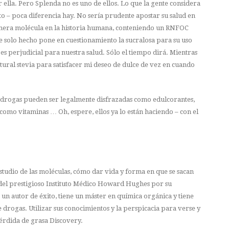
ella. Pero Splenda no es uno de ellos. Lo que la gente considera
 – poca diferencia hay. No sería prudente apostar su salud en
 primera molécula en la historia humana, conteniendo un RNFOC
 solo hecho pone en cuestionamiento la sucralosa para su uso
s perjudicial para nuestra salud. Sólo el tiempo dirá. Mientras
tural stevia para satisfacer mi deseo de dulce de vez en cuando
 drogas pueden ser legalmente disfrazadas como edulcorantes,
como vitaminas … Oh, espere, ellos ya lo están haciendo – con el
estudio de las moléculas, cómo dar vida y forma en que se sacan
t del prestigioso Instituto Médico Howard Hughes por su
s un autor de éxito, tiene un máster en química orgánica y tiene
drogas. Utilizar sus conocimientos y la perspicacia para verse y
érdida de grasa Discovery.