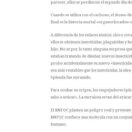
parecer, ellos se perdieron el segundo día d
Cuando se utiliza con el carbono, el átomo d
final es la historia mortal «organoclorados
A diferencia de los enlaces iónicos, cloro 
ellos se obtienen insecticidas, plaguicidas y 
hijo. No es por lo tanto ninguna sorpresa que
estaban tratando de diseñar nuevos insectici
probo accidentalmente su nuevo «insecticida»
son más rentables que los insecticidas, la id
Splenda fue envasado.
Para ocultar su origen, los empujadores Sple
sabe a azúcar». La sucralosa es tan del azúc
El RNFOC plantea un peligro real y presente 
RNFOC confiere una molécula con un conjunto
humano.