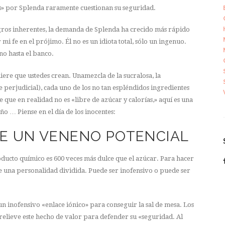
» por Splenda raramente cuestionan su seguridad.
igros inherentes, la demanda de Splenda ha crecido más rápido
mi fe en el prójimo. Él no es un idiota total, sólo un ingenuo.
no hasta el banco.
ere que ustedes crean. Unamezcla de la sucralosa, la
 perjudicial), cada uno de los no tan espléndidos ingredientes
 que en realidad no es «libre de azúcar y calorías,» aquí es una
o … Piense en el día de los inocentes:
E UN VENENO POTENCIAL
oducto químico es 600 veces más dulce que el azúcar. Para hacer
iene una personalidad dividida. Puede ser inofensivo o puede ser
n inofensivo «enlace iónico» para conseguir la sal de mesa. Los
relieve este hecho de valor para defender su «seguridad. Al