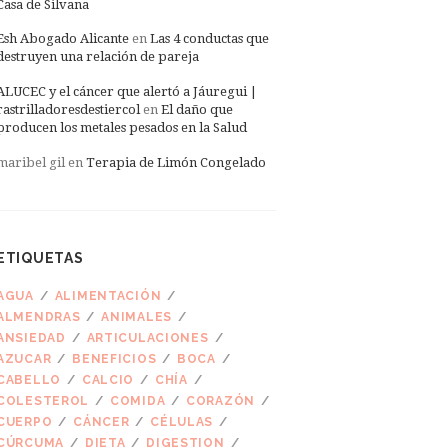
Casa de Silvana
Esh Abogado Alicante
en
Las 4 conductas que
destruyen una relación de pareja
ALUCEC y el cáncer que alertó a Jáuregui |
rastrilladoresdestiercol
en
El daño que
producen los metales pesados en la Salud
maribel gil
en
Terapia de Limón Congelado
ETIQUETAS
AGUA
ALIMENTACIÓN
ALMENDRAS
ANIMALES
ANSIEDAD
ARTICULACIONES
AZUCAR
BENEFICIOS
BOCA
CABELLO
CALCIO
CHÍA
COLESTEROL
COMIDA
CORAZÓN
CUERPO
CÁNCER
CÉLULAS
CÚRCUMA
DIETA
DIGESTION